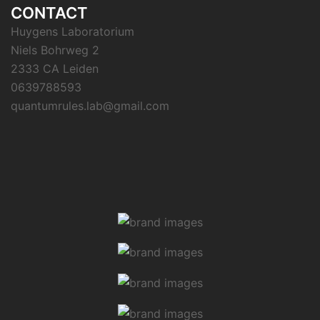
CONTACT
Huygens Laboratorium
Niels Bohrweg 2
2333 CA Leiden
0639788593
quantumrules.lab@gmail.com