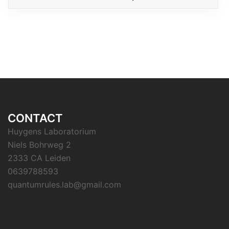
CONTACT
Huygens Laboratorium
Niels Bohrweg 2
2333 CA Leiden
0639788593
quantumrules.lab@gmail.com